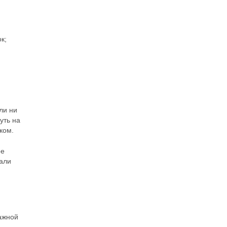
к;
ли ни
уть на
ком.
ое
чали
ажной