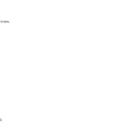
очек,
й.