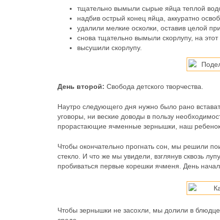
тщательно вымыли сырые яйца теплой вод
надбив острый конец яйца, аккуратно осво
удалили мелкие осколки, оставив целой пр
снова тщательно вымыли скорлупу, на этот 
высушили скорлупу.
День второй:
Свобода детского творчества.
Наутро следующего дня нужно было рано вставать
уговоры, ни веские доводы в пользу необходимо
прорастающие ячменные зернышки, наш ребенок 
Чтобы окончательно прогнать сон, мы решили пои
стекло. И что же мы увидели, взглянув сквозь лу
пробиваться первые корешки ячменя. День начал
Чтобы зернышки не засохли, мы долили в блюдце