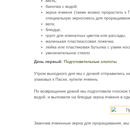
кисть;
баночка с водой;
зерна ячменя (также можно прорастить к П
специальную зерносмесь для проращивания
вата;
блюдце;
грунт для комнатных цветов или рассады;
маленькая пластмассовая ложечка;
лейка или пластиковая бутылка с узким нос
увеличительное стекло.
День первый:
Подготовительные хлопоты.
Утром выходного дня мы с дочкой отправились на
злаковых к Пасхе, купили ячмень.
По возвращении домой мы подготовили плоское б
водой, и выложили на блюдце зерна ячменя в оди
Замочив ячменные зерна для проращивания, мы 