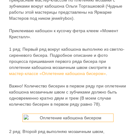
прекрасным мастер-классом по плетению мозаики с
зубчиками вокруг кабошона Ольги Торгашковой (Чудные
работы этой мастерицы представлены на Ярмарке
Мастеров под ником jewelrybox).
Приклеиваю кабошон к кусочку фетра клеем «Момент
Кристалл».
1 ряд:
Первый ряд вокруг кабошона выполняю из светло-
сиреневого бисера. Подробное описание и фото
процесса пришивания первого ряда бисера при
оплетении кабошона мозаичным швом смотрите в
мастер-классе «Оплетение кабошона бисером»
.
Важно!
Количество бисерин в первом ряду при оплетении
кабошона мозаичным швом с зубчиками должно быть
одновременно кратно двум и трем (В моем случае
количество бисерин в первом ряду равно 78).
2 ряд:
Второй ряд выполняю мозаичным швом,