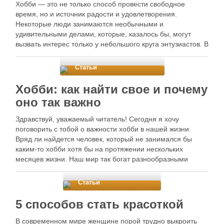
Хобби — это не только способ провести свободное
время, но и источник радости и удовлетворения.
Некоторые люди занимаются необычными и
удивительными делами, которые, казалось бы, могут
вызвать интерес только у небольшого круга энтузиастов. В
этой статье мы рассмотрим 15 удивительных хобби,
которые могут заставить вас улыбнуться и, возможно,
Статьи
даже вдохновить …
Хобби: как найти свое и почему
оно так важно
Здравствуй, уважаемый читатель! Сегодня я хочу
поговорить с тобой о важности хобби в нашей жизни.
Вряд ли найдется человек, который не занимался бы
каким-то хобби хотя бы на протяжении нескольких
месяцев жизни. Наш мир так богат разнообразными
увлечениями, что каждому из нас предоставляется
возможность найти что-то по-настоящему интересное и
Статьи
увлекательное. …
5 способов стать красоткой
В современном мире женщине порой трудно выкроить