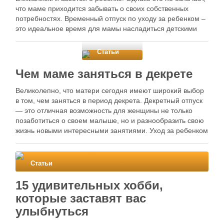
что маме приходится забывать о своих собственных
потребностях. Временный отпуск по уходу за ребенком –
это идеальное время для мамы насладиться детскими
развлечениями вместе со своим малышом. В этой статье
мы рассмотрим некоторые полезные и …
Статьи
Чем маме заняться в декрете
Великолепно, что матери сегодня имеют широкий выбор
в том, чем заняться в период декрета. Декретный отпуск
— это отличная возможность для женщины не только
позаботиться о своем малыше, но и разнообразить свою
жизнь новыми интересными занятиями. Уход за ребенком
никто не отменял Первое, что приходит на ум, это,
конечно же, …
Статьи
15 удивительных хобби,
которые заставят вас
улыбнуться