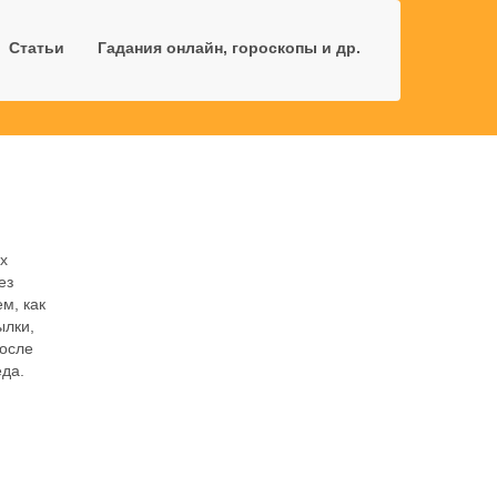
Статьи
Гадания онлайн, гороскопы и др.
х
ез
м, как
ылки,
после
еда.