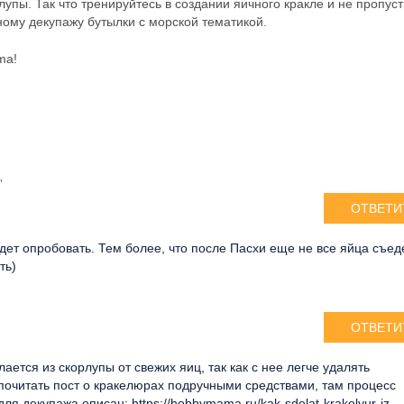
упы. Так что тренируйтесь в создании яичного кракле и не пропуст
ому декупажу бутылки с морской тематикой.
ma!
”
ОТВЕТИ
дет опробовать. Тем более, что после Пасхи еще не все яйца съед
ть)
ОТВЕТИ
ается из скорлупы от свежих яиц, так как с нее легче удалять
почитать пост о кракелюрах подручными средствами, там процесс
ля декупажа описан: https://hobbymama.ru/kak-sdelat-krakelyur-iz-