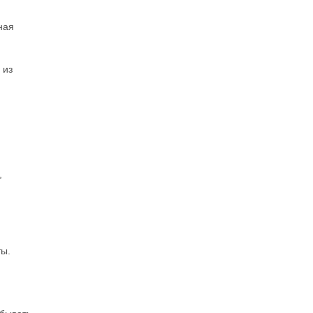
ная
 из
,
ты.