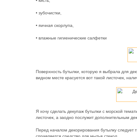
• кисть,
• зубочистки,
• яичная скорлупа,
• влажные гигиенические салфетки
Поверхность бутылки, которую я выбрала для де
видном месте красуется вот такой листочек, нали
Я хочу сделать декупаж бутылки с морской темат
листочек, а заодно послужит дополнительным де
Перед началом декорирования бутылку следует тщ
справляется средство для мытья стекол.