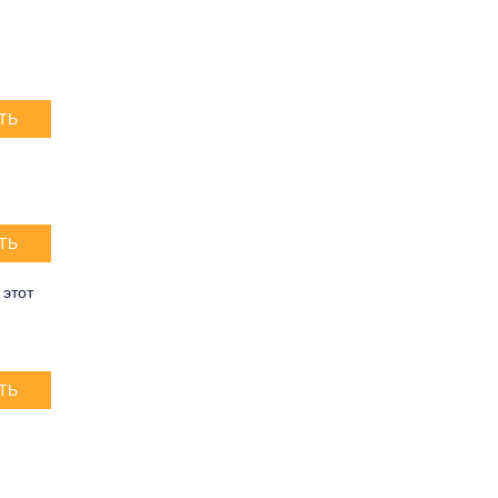
ТЬ
!
ТЬ
 этот
ТЬ