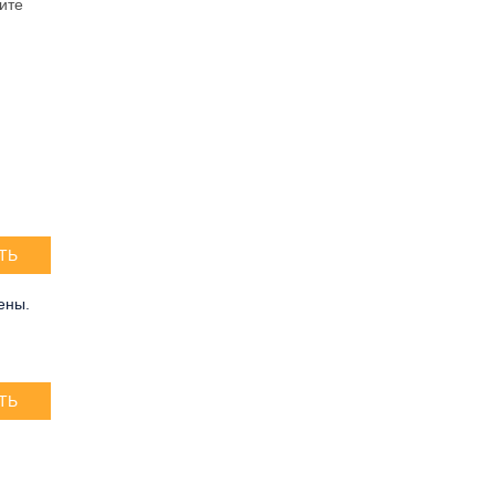
ите
ТЬ
ены.
ТЬ