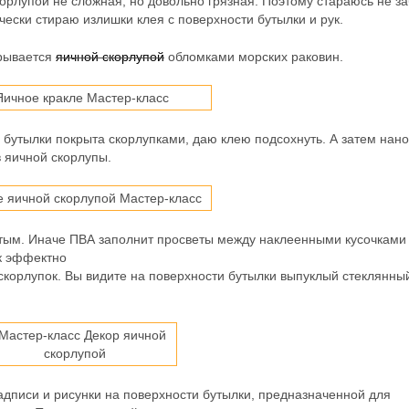
орлупой не сложная, но довольно грязная. Поэтому стараюсь не з
ески стираю излишки клея с поверхности бутылки и рук.
крывается
яичной скорлупой
обломками морских раковин.
и бутылки покрыта скорлупками, даю клею подсохнуть. А затем нан
 яичной скорлупы.
стым. Иначе ПВА заполнит просветы между наклеенными кусочками
ак эффектно
скорлупок. Вы видите на поверхности бутылки выпуклый стеклянны
адписи и рисунки на поверхности бутылки, предназначенной для