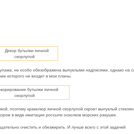
купажа, не особо обезображена выпуклыми надписями, однако на 
чие которого не входит в мои планы.
икой, поэтому кракелюр яичной скорлупой скроет выпуклый стекля
кором в виде имитации россыпи осколков морских ракушек.
ательно очистить и обезжирить. И лучше всего с этой задачей