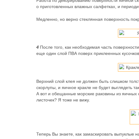
Работа по декорированию поверхности яичной ск
о приготовленных влажных салфетках, и периодич
Медленно, но верно стеклянная поверхность по
4
После того, как необходимая часть поверхност
еще один слой ПВА поверх приклеенных кусочков
Верхний слой клея не должен быть слишком тол
скорлупы, и яичное кракле не будет выглядеть т
А вот и обещанные морские раковины из яичных 
листочек? Я тоже не вижу.
Теперь Вы знаете, как замаскировать выпуклые н