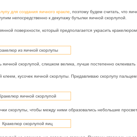
рлупу для создания яичного кракле
, поэтому будем считать, что яич
ступим непосредственно к декупажу бутылки яичной скорлупой.
лянной поверхности, который предполагается украсить кракелюром
 яичной скорлупой, слишком велика, лучше постепенно оклеивать
й клеем, кусочек яичной скорлупы. Придавливаю скорлупу пальцем
сочки скорлупы, чтобы между ними образовались небольшие просве