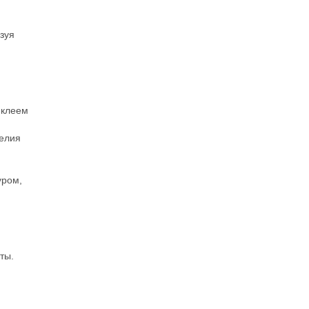
зуя
 клеем
делия
уром,
ты.