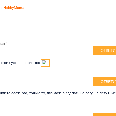
 с
HobbyMama
!
ка»”
ОТВЕТИ
з твоих уст, — не сложно
ОТВЕТИ
ичего сложного, только то, что можно сделать на бегу, на лету и м