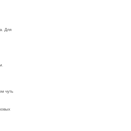
а. Для
м.
ом чуть
ковых