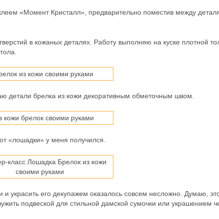
клеем «Момент Кристалл», предварительно поместив между детал
верстий в кожаных деталях. Работу выполняю на куске плотной то
тола.
аю детали брелка из кожи декоративным обметочным швом.
 от «лошадки» у меня получился.
и и украсить его декупажем оказалось совсем несложно. Думаю, эт
ужить подвеской для стильной дамской сумочки или украшением ч