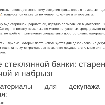
агивать непосредственно тему создания кракелюров с помощью нед
ь
), надеюсь, он окажется не менее полезным и интересным.
му вид старинной, раритетной, изрядно побывавшей в употреблени
Сегодня я покажу несколько не менее популярных среди декупажн
 же, не требуют применения специальных дорогостоящих материало
тях – приеме, который часто используется для декорирования дек
ти техники не хуже кракелюров позволяют создавать стильные винт
ами.
 стеклянной банки: старе
чой и набрызг
атериалы для декупаж
я:
ью;