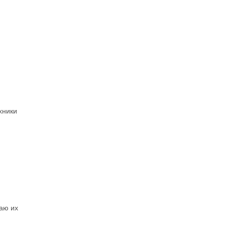
хники
аю их