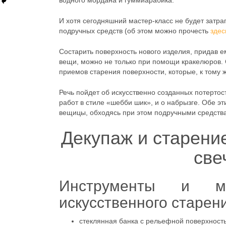
водного мордана и гуммиарабика.
И хотя сегодняшний мастер-класс не будет затр
подручных средств (об этом можно прочесть
здес
Состарить поверхность нового изделия, придав е
вещи, можно не только при помощи кракелюров. 
приемов старения поверхности, которые, к тому
Речь пойдет об искусственно созданных потертос
работ в стиле «шебби шик», и о набрызге. Обе э
вещицы, обходясь при этом подручными средств
Декупаж и старение
све
Инструменты и м
искусственного старени
стеклянная банка с рельефной поверхност