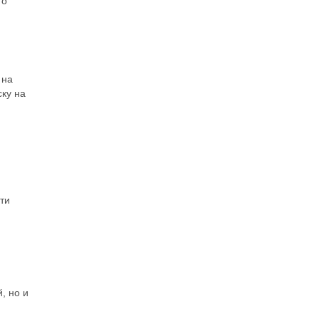
го
 на
ку на
ти
, но и