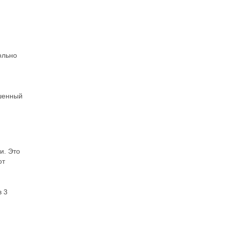
ольно
ошенный
и. Это
от
в 3