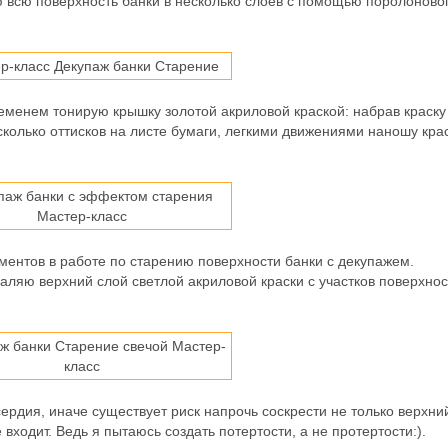
 всю поверхность банки в несколько слоев с помощью поролоново
еменем тонирую крышку золотой акриловой краской: набрав краску
колько оттисков на листе бумаги, легкими движениями наношу крас
ментов в работе по старению поверхности банки с декупажем.
аляю верхний слой светлой акриловой краски с участков поверхнос
ердия, иначе существует риск напрочь соскрести не только верхний
входит. Ведь я пытаюсь создать потертости, а не протертости:).