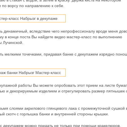
ю в стакан с водой, а затем в краску. Держа кисть на некотором
 по ворсу по направлению к себе.
ь динамичный, вследствие чего непрофессионалу вроде меня дов
му в конце поста Вы найдете видео мастер-класс по выполнению
ы Лучинской.
сть мелкими точечками, придавая банке с декупажем изрядно пон
упажной работы Вы можете опробовать этот прием на листе бумаг
тью и декорируемым изделием и отрегулировать размер пятнышек 
ьмя слоями акрилового глянцевого лака с промежуточной сушкой 
ый скотч с горлышка банки и внутренней стороны крышки.
 с декупажем можно придать не только при помощи кракелюров.