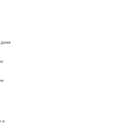
 даже
ое
ие
и и