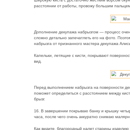
Широкую кисть с достаточно жестким ворсом окуна
расстоянии от работы, провожу большим пальцем
Дополнение декупажа набрызгом — процесс очен
сложно детально запечатлеть его на фото. Поэто
набрызга от признанного мастера декупажа Алис
Капельки, летящие с кисти, покрывают поверхно
вид.
Перед выполнением набрызга на поверхности дек
поможет определиться с расстоянием между кис
брызг.
16.
В завершении покрываю банку и крышку четыр
часа, после чего очень аккуратно снимаю малярн
Как видите, благородный налет старины изделию