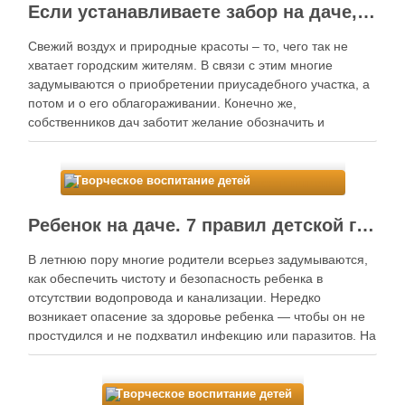
Если устанавливаете забор на даче, то не забудьте построить игровые площадки для детей — они будут рады!
Свежий воздух и природные красоты – то, чего так не
хватает городским жителям. В связи с этим многие
задумываются о приобретении приусадебного участка, а
потом и о его облагораживании. Конечно же,
собственников дач заботит желание обозначить и
обезопасить границы своего дачного участка с помощью
забора, оградиться от любопытных глаз. Это …
Творческое воспитание детей
Spread the love
Ребенок на даче. 7 правил детской гигиены.
В летнюю пору многие родители всерьез задумываются,
как обеспечить чистоту и безопасность ребенка в
отсутствии водопровода и канализации. Нередко
возникает опасение за здоровье ребенка — чтобы он не
простудился и не подхватил инфекцию или паразитов. На
самом деле, все не так страшно и чтобы избежать
проблем, достаточно соблюдать несколько простых …
Творческое воспитание детей