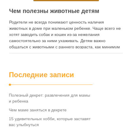
Spread the love
Чем полезны животные детям
Родители не всегда понимают ценность наличия
животных в доме при маленьком ребенке. Чаще всего не
хотят заводить собак и кошек из-за нежелания
самостоятельно за ними ухаживать. Детям важно
общаться с животными с раннего возраста, как минимум
с полугода. Так как ребенок с детства приучается к
ответственности, любви и заботе о …
Spread the love
Последние записи
Полезный декрет: развлечения для мамы
и ребенка
Чем маме заняться в декрете
15 удивительных хобби, которые заставят
вас улыбнуться