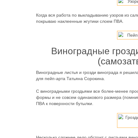
Когда вся работа по выкладыванию узоров из сал
покрываю наклеенные жгутики слоем ПВА.
Виноградные грозди
(самозат
Виноградные листья и грозди винограда я решила
для пейп-арта Татьяна Сорокина.
С виноградными гроздьями все более-менее прос
формы и не совсем одинакового размера (помни
ПВА к поверхности бутылки.
Несколько сложнее дело обстоит с листьями вино