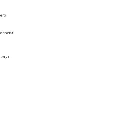
его
полоски
 жгут