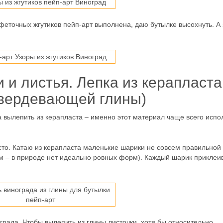
феточных жгутиков пейп-арт выполнена, даю бутылке высохнуть. А
 и листья. Лепка из керапласта
вердевающей глины)
 вылепить из керапласта – именно этот материал чаще всего испо
то. Катаю из керапласта маленькие шарики не совсем правильной
м – в природе нет идеально ровных форм). Каждый шарик приклеи
града. Чтобы вылепить из глины листочки, хотя бы относительно