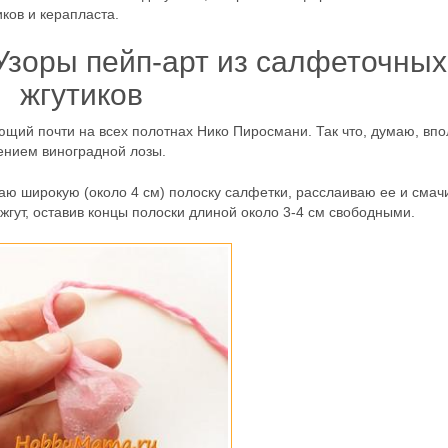
ков и керапласта.
Узоры пейп-арт из салфеточных
жгутиков
ющий почти на всех полотнах Нико Пиросмани. Так что, думаю, вп
ением виноградной лозы.
заю широкую (около 4 см) полоску салфетки, расслаиваю ее и сма
жгут, оставив концы полоски длиной около 3-4 см свободными.