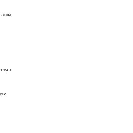
 затем
льзует
ваю