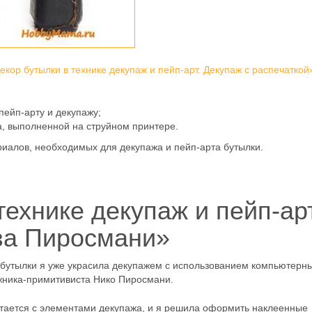
екор бутылки в технике декупаж и пейп-арт. Декупаж с распечаткой
пейп-арту и декупажу;
а, выполненной на струйном принтере.
риалов, необходимых для декупажа и пейп-арта бутылки.
технике декупаж и пейп-ар
за Пиросмани»
й бутылки я уже украсила декупажем с использованием компьютерн
ожника-примитивиста Нико Пиросмани.
четается с элементами декупажа, и я решила оформить наклеенные