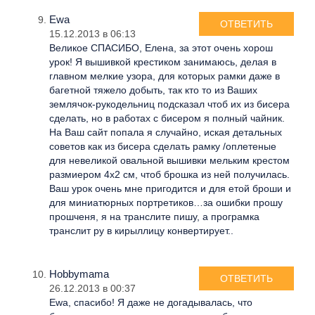
Ewa
ОТВЕТИТЬ
15.12.2013 в 06:13
Великое СПАСИБО, Елена, за этот очень хорош
урок! Я вышивкой крестиком занимаюсь, делая в
главном мелкие узора, для которых рамки даже в
багетной тяжело добыть, так кто то из Ваших
землячок-рукодельниц подсказал чтоб их из бисера
сделать, но в работах с бисером я полный чайник.
На Ваш сайт попала я случайно, иская детальных
советов как из бисера сделать рамку /оплетеные
для невеликой овальной вышивки мельким крестом
размиером 4х2 см, чтоб брошка из ней получилась.
Ваш урок очень мне пригодится и для етой броши и
для миниатюрных портретиков…за ошибки прошу
прошченя, я на транслите пишу, а програмка
транслит ру в кирыллицу конвертирует..
Hobbymama
ОТВЕТИТЬ
26.12.2013 в 00:37
Ewa, спасибо! Я даже не догадывалась, что