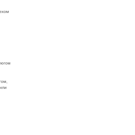
пехом
тюгом
гом,
или