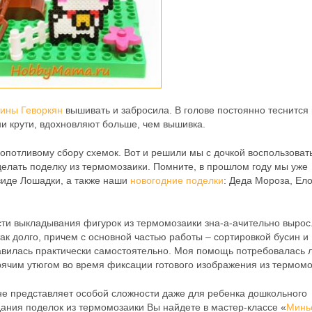
тины Геворкян
вышивать и забросила. В голове постоянно теснится
 ни крути, вдохновляют больше, чем вышивка.
кропотливому сбору схемок. Вот и решили мы с дочкой воспользоват
делать поделку из термомозаики. Помните, в прошлом году мы уже
виде Лошадки, а также наши
новогодние поделки
: Деда Мороза, Ело
и выкладывания фигурок из термомозаики зна-а-ачительно вырос.
ак долго, причем с основной частью работы – сортировкой бусин и
равилась практически самостоятельно. Моя помощь потребовалась 
орячим утюгом во время фиксации готового изображения из термомо
не представляет особой сложности даже для ребенка дошкольного
ания поделок из термомозаики Вы найдете в мастер-классе «
Минь