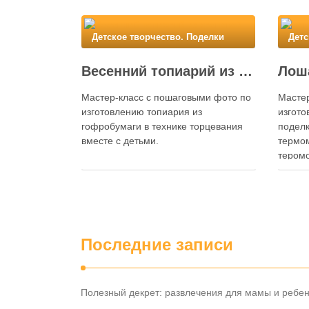
Детское творчество. Поделки
Детс
Весенний топиарий из креповой бумаги
Мастер-класс с пошаговыми фото по
Мастер
изготовлению топиария из
изгото
гофробумаги в технике торцевания
подел
вместе с детьми.
термом
тером
Spread the love
Spread
Последние записи
Полезный декрет: развлечения для мамы и ребе