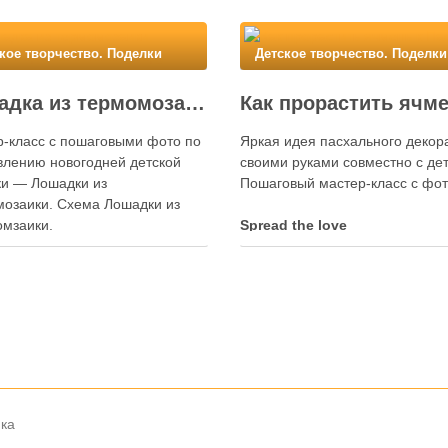
кое творчество. Поделки
Детское творчество. Поделки
Лошадка из термомозаики. Детская поделка к Новому году
-класс с пошаговыми фото по
Яркая идея пасхального декор
влению новогодней детской
своими руками совместно с де
ки — Лошадки из
Пошаговый мастер-класс с фот
озаики. Схема Лошадки из
омзаики.
Spread the love
 the love
нка