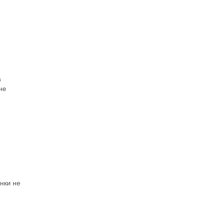
а
не
нки не