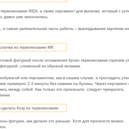
термомозаики IKEA, а также пергамент для выпечки, который с ус
с давно уже закончилась.
, и самая увлекательная часть работы – выкладывание картинки из
 готовой фигуркой после оплавления бусин термомозаики горячим у
с фигуркой, сложенной из обычной мозаики.
бумагой или пергаментом, как в нашем случае, и прогладить утю
ме примерно 2-3 минуты без нажима на бусины. Через пергамент 
ись между собой. Как только это произошло, следует прекратить
тинки.
оны фигурки, как делали это раньше. Хотя для прочности можно
рон.