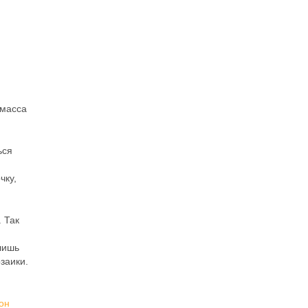
 масса
ься
чку,
 Так
лишь
заики.
он