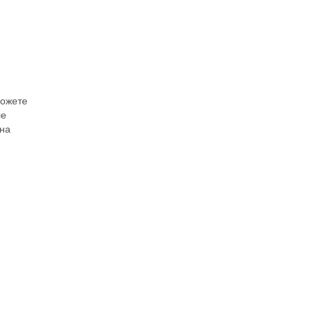
можете
ле
 на