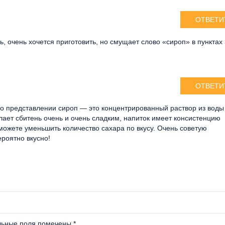
ОТВЕТИ
, очень хочется приготовить, но смущает слово «сироп» в пунктах 
ОТВЕТИ
го представлении сироп — это концентрированный раствор из воды
елает сбитень очень и очень сладким, напиток имеет консистенцию
 можете уменьшить количество сахара по вкусу. Очень советую
ероятно вкусно!
льные поля помечены
*