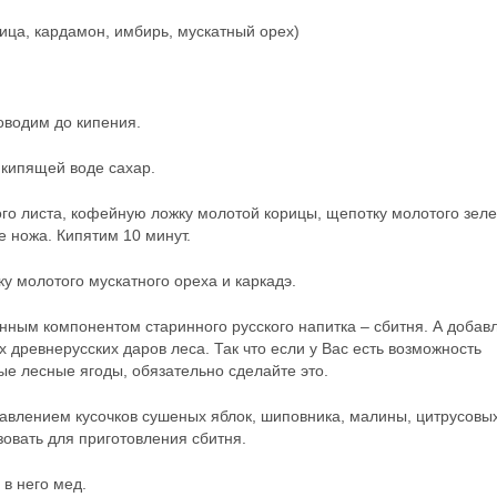
рица, кардамон, имбирь, мускатный орех)
оводим до кипения.
кипящей воде сахар.
го листа, кофейную ложку молотой корицы, щепотку молотого зеле
 ножа. Кипятим 10 минут.
у молотого мускатного ореха и каркадэ.
нным компонентом старинного русского напитка – сбитня. А добав
 древнерусских даров леса. Так что если у Вас есть возможность
ые лесные ягоды, обязательно сделайте это.
бавлением кусочков сушеных яблок, шиповника, малины, цитрусовы
зовать для приготовления сбитня.
 в него мед.