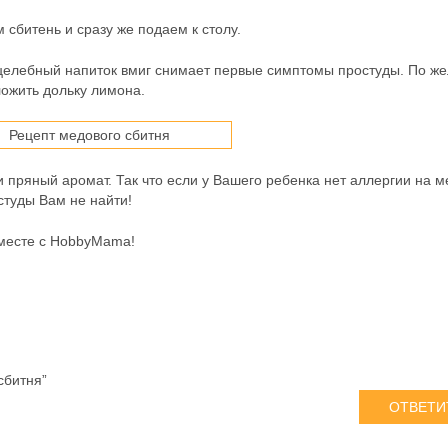
сбитень и сразу же подаем к столу.
 целебный напиток вмиг снимает первые симптомы простуды. По ж
оложить дольку лимона.
и пряный аромат. Так что если у Вашего ребенка нет аллергии на м
студы Вам не найти!
месте с HobbyMama!
сбитня”
ОТВЕТИ