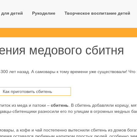
 для детей
Рукоделие
Творческое воспитание детей
ения медового сбитня
-300 лет назад. А самовары к тому времени уже существовали! Что 
питок из меда и патоки –
сбитень
. В сбитень добавляли корицу, мя
одавцы-сбитенщики разносили его по улицам в огромных медных ба
овары, а кофе и чай постепенно вытеснили сбитень из домов бога
е время оставался любимым напитком простых людей, особенно зим