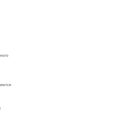
ного
ляется
х