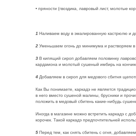
• пряности (гвоздика, лавровый лист, молотые ко
1
Наливаем воду в эмалированную кастрюлю и д
2
Уменьшаем огонь до минимума и растворяем в 
3
В кипящий сироп добавляем половинку лаврово
кардамона и молотый сушеный имбирь на кончике
4
Добавляем в сироп для медового сбитня щепотк
Как Вы понимаете, каркадэ не является традицио
в него вместо сушеной малины, брусники и прочих
положить в медовый сбитень какие-нибудь сушен
Иногда в магазине можно встретить каркадэ с до
корочек. Такой каркадэ предпочтительней исполь
5
Перед тем, как снять сбитень с огня, добавляем