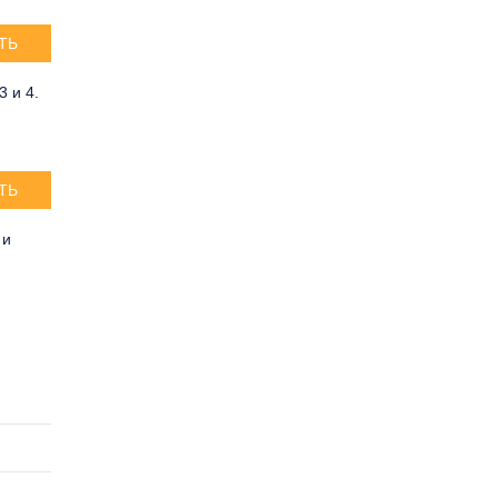
ТЬ
3 и 4.
ТЬ
 и