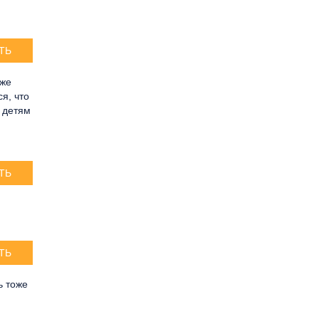
ТЬ
 же
ся, что
 детям
ТЬ
ТЬ
ь тоже