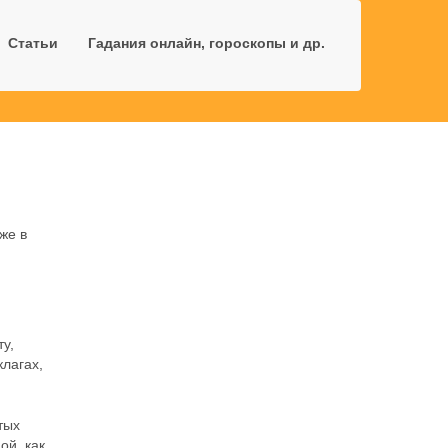
Статьи
Гадания онлайн, гороскопы и др.
же в
ту,
клагах,
тых
ой, как