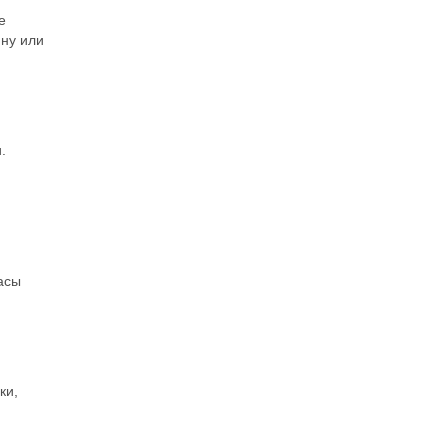
е
ину или
.
асы
ки,