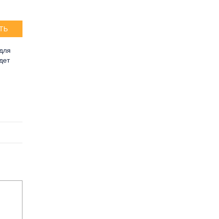
ТЬ
 для
дет