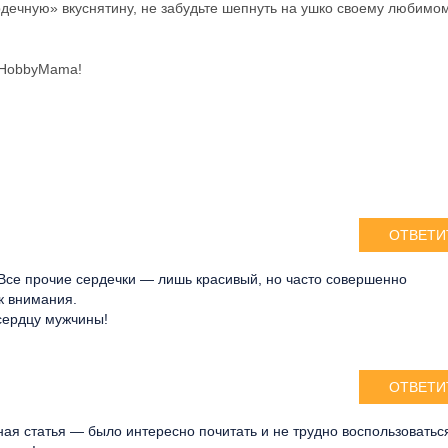
ердечную» вкуснятину, не забудьте шепнуть на ушко своему любимо
с HobbyMama!
ОТВЕТИ
 Все прочие сердечки — лишь красивый, но часто совершенно
к внимания.
 сердцу мужчины!
ОТВЕТИ
ная статья — было интересно почитать и не трудно воспользоватьс