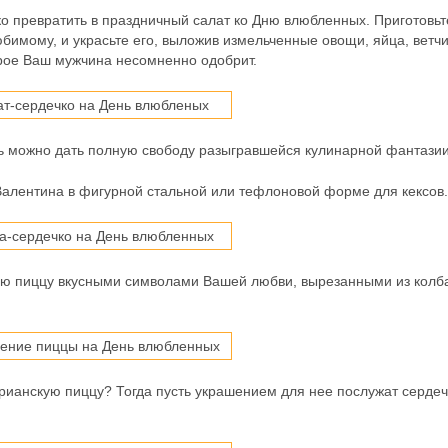
о превратить в праздничный салат ко Дню влюбленных. Приготовьт
бимому, и украсьте его, выложив измельченные овощи, яйца, ветч
орое Ваш мужчина несомненно одобрит.
сь можно дать полную свободу разыгравшейся кулинарной фантазии
Валентина в фигурной стальной или тефлоновой форме для кексов.
ную пиццу вкусными символами Вашей любви, вырезанными из колб
ианскую пиццу? Тогда пусть украшением для нее послужат сердеч