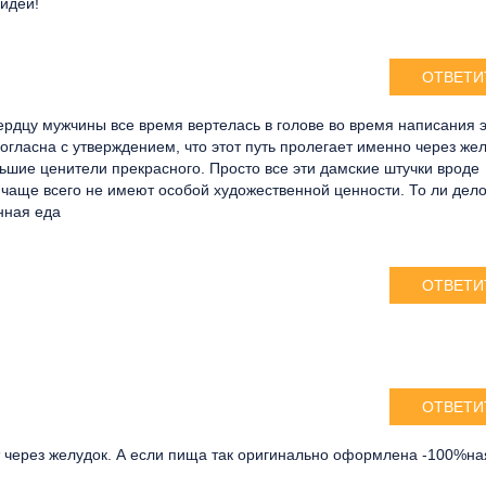
идеи!
ОТВЕТИ
сердцу мужчины все время вертелась в голове во время написания э
согласна с утверждением, что этот путь пролегает именно через жел
шие ценители прекрасного. Просто все эти дамские штучки вроде
чаще всего не имеют особой художественной ценности. То ли дел
нная еда
ОТВЕТИ
ОТВЕТИ
т через желудок. А если пища так оригинально оформлена -100%на