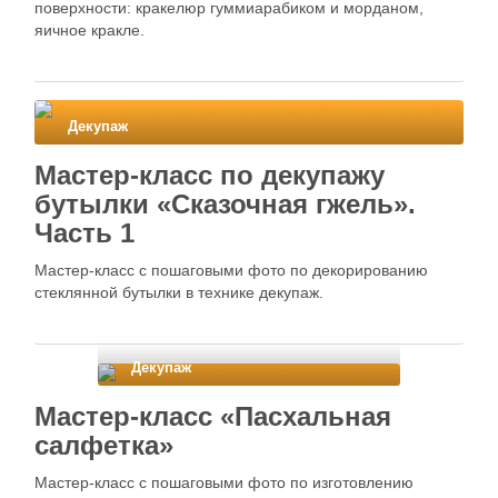
поверхности: кракелюр гуммиарабиком и морданом,
яичное кракле.
Декупаж
Мастер-класс по декупажу
бутылки «Сказочная гжель».
Часть 1
Мастер-класс с пошаговыми фото по декорированию
стеклянной бутылки в технике декупаж.
Декупаж
Мастер-класс «Пасхальная
салфетка»
Мастер-класс с пошаговыми фото по изготовлению