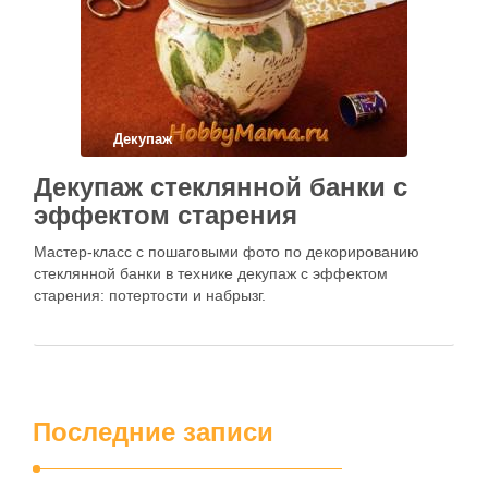
Декупаж
Декупаж стеклянной банки с
эффектом старения
Мастер-класс с пошаговыми фото по декорированию
стеклянной банки в технике декупаж с эффектом
старения: потертости и набрызг.
Последние записи