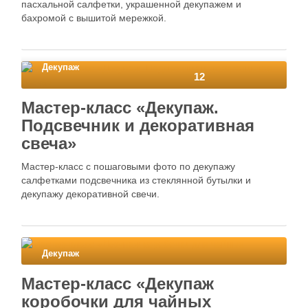
пасхальной салфетки, украшенной декупажем и
бахромой с вышитой мережкой.
Декупаж
12
Мастер-класс «Декупаж.
Подсвечник и декоративная
свеча»
Мастер-класс с пошаговыми фото по декупажу
салфетками подсвечника из стеклянной бутылки и
декупажу декоративной свечи.
Декупаж
Мастер-класс «Декупаж
коробочки для чайных