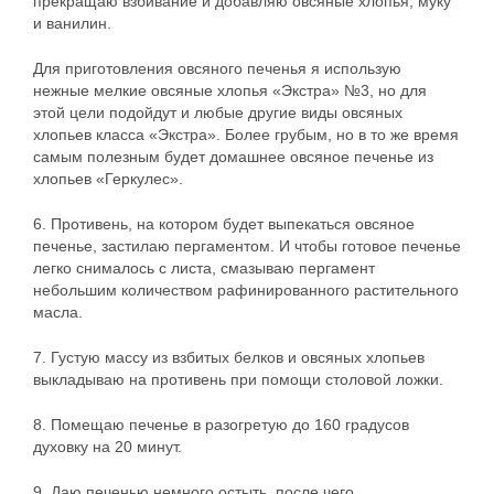
прекращаю взбивание и добавляю овсяные хлопья, муку
и ванилин.
Для приготовления овсяного печенья я использую
нежные мелкие овсяные хлопья «Экстра» №3, но для
этой цели подойдут и любые другие виды овсяных
хлопьев класса «Экстра». Более грубым, но в то же время
самым полезным будет домашнее овсяное печенье из
хлопьев «Геркулес».
6. Противень, на котором будет выпекаться овсяное
печенье, застилаю пергаментом. И чтобы готовое печенье
легко снималось с листа, смазываю пергамент
небольшим количеством рафинированного растительного
масла.
7. Густую массу из взбитых белков и овсяных хлопьев
выкладываю на противень при помощи столовой ложки.
8. Помещаю печенье в разогретую до 160 градусов
духовку на 20 минут.
9. Даю печенью немного остыть, после чего