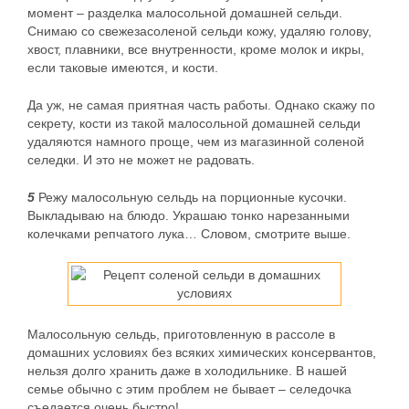
момент – разделка малосольной домашней сельди.
Снимаю со свежезасоленой сельди кожу, удаляю голову,
хвост, плавники, все внутренности, кроме молок и икры,
если таковые имеются, и кости.
Да уж, не самая приятная часть работы. Однако скажу по
секрету, кости из такой малосольной домашней сельди
удаляются намного проще, чем из магазинной соленой
селедки. И это не может не радовать.
5
Режу малосольную сельдь на порционные кусочки.
Выкладываю на блюдо. Украшаю тонко нарезанными
колечками репчатого лука… Словом, смотрите выше.
Малосольную сельдь, приготовленную в рассоле в
домашних условиях без всяких химических консервантов,
нельзя долго хранить даже в холодильнике. В нашей
семье обычно с этим проблем не бывает – селедочка
съедается очень быстро!